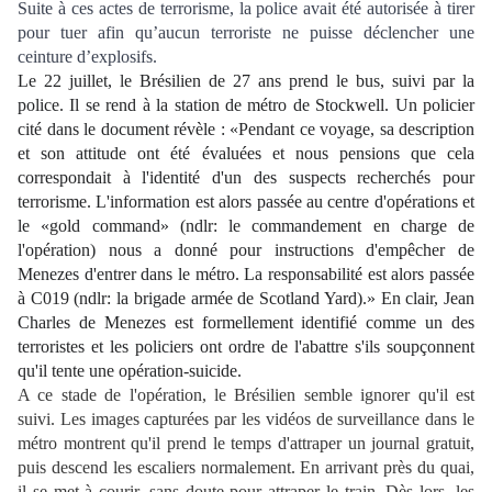
Suite à ces actes de terrorisme, la police avait été autorisée à tirer
pour tuer afin qu’aucun terroriste ne puisse déclencher une
ceinture d’explosifs.
Le 22 juillet, le Brésilien de 27 ans prend le bus, suivi par la
police. Il se rend à la station de métro de Stockwell. Un policier
cité dans le document révèle : «Pendant ce voyage, sa description
et son attitude ont été évaluées et nous pensions que cela
correspondait à l'identité d'un des suspects recherchés pour
terrorisme. L'information est alors passée au centre d'opérations et
le «gold command» (ndlr: le commandement en charge de
l'opération) nous a donné pour instructions d'empêcher de
Menezes d'entrer dans le métro. La responsabilité est alors passée
à C019 (ndlr: la brigade armée de Scotland Yard).» En clair, Jean
Charles de Menezes est formellement identifié comme un des
terroristes et les policiers ont ordre de l'abattre s'ils soupçonnent
qu'il tente une opération-suicide.
A ce stade de l'opération, le Brésilien semble ignorer qu'il est
suivi. Les images capturées par les vidéos de surveillance dans le
métro montrent qu'il prend le temps d'attraper un journal gratuit,
puis descend les escaliers normalement. En arrivant près du quai,
il se met à courir, sans doute pour attraper le train. Dès lors, les