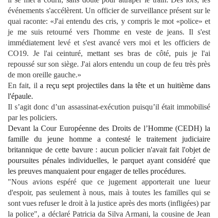
événements s'accélèrent. Un officier de surveillance présent sur le
quai raconte: «J'ai entendu des cris, y compris le mot «police» et
je me suis retourné vers l'homme en veste de jeans. Il s'est
immédiatement levé et s'est avancé vers moi et les officiers de
CO19. Je l'ai ceinturé, mettant ses bras de côté, puis je l'ai
repoussé sur son siège. J'ai alors entendu un coup de feu très près
de mon oreille gauche.»
En fait, il
a reçu sept projectiles dans la tête et un huitième dans
l'épaule.
Il s’agit donc d’un assassinat-exécution puisqu’il était immobilisé
par les policiers.
Devant la Cour Européenne des Droits de l’Homme (CEDH)
l
a
famille du jeune homme
a
contest
é
le traitement judiciaire
britannique
de cette bavure : aucun policier n'a
vait
fait l'objet de
poursuites pénales individuelles, le parquet ayant considéré que
les preuves manquaient pour engager de telles procédures.
"Nous avions espéré que ce jugement apporterait une lueur
d'espoir, pas seulement à nous, mais à toutes les familles qui se
sont vues refuser le droit à la justice après des morts (infligées) par
la police", a déclaré Patricia da Silva Armani, la cousine de Jean