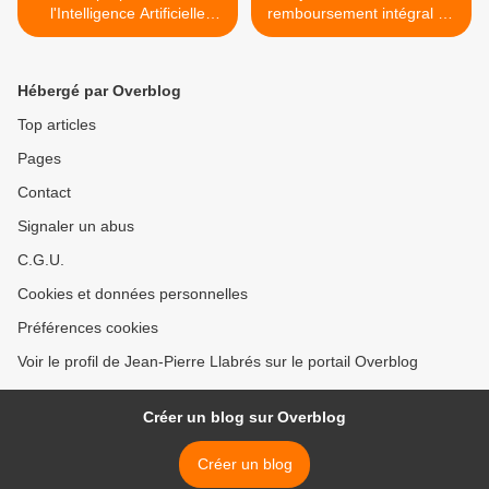
l'Intelligence Artificielle
remboursement intégral de
ChatGPT pour la réduction
la dette publique française
et le remboursement
de 3.415 milliards d'Euros
intégral de la dette publique
SANS RECOURS À LA
Hébergé par Overblog
française de 3.415 milliards
FISCALITÉ >
d'Euros SANS RECOURS À
Top articles
LA FISCALITÉ
Pages
Contact
Signaler un abus
C.G.U.
Cookies et données personnelles
Préférences cookies
Voir le profil de Jean-Pierre Llabrés sur le portail Overblog
Créer un blog sur Overblog
Créer un blog