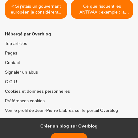
< Si j'étais un gouvernant
Ce que risquent les
européen je considérerais
ANTIVAX ; exemple : la
que :
poliomyélite. >
Hébergé par Overblog
Top articles
Pages
Contact
Signaler un abus
C.G.U.
Cookies et données personnelles
Préférences cookies
Voir le profil de Jean-Pierre Llabrés sur le portail Overblog
Créer un blog sur Overblog