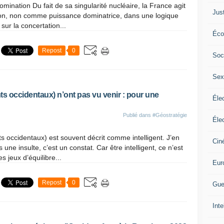
domination Du fait de sa singularité nucléaire, la France agit
Jus
tion, non comme puissance dominatrice, dans une logique
ur la concertation...
Éco
Repost
0
Soc
Sex
ts occidentaux) n’ont pas vu venir : pour une
Élec
Publié dans
#Géostratégie
Élec
 occidentaux) est souvent décrit comme intelligent. J’en
Cin
ne insulte, c’est un constat. Car être intelligent, ce n’est
s jeux d’équilibre...
Eur
Repost
0
Gue
Inte