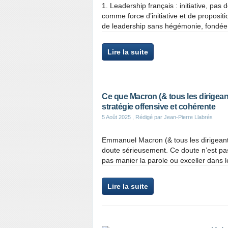
1. Leadership français : initiative, pas 
comme force d’initiative et de proposi
de leadership sans hégémonie, fondée s
Lire la suite
Ce que Macron (& tous les dirigean
stratégie offensive et cohérente
5 Août 2025
, Rédigé par Jean-Pierre Llabrés
Emmanuel Macron (& tous les dirigeants
doute sérieusement. Ce doute n’est pas u
pas manier la parole ou exceller dans le
Lire la suite