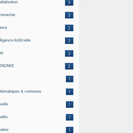
dialisation
3
romachie
3
ance
2
lligence Artificielle
2
té
2
ONOMIE
2
J
1
hématiques & connexes
1
velle
1
uête
1
raites
1