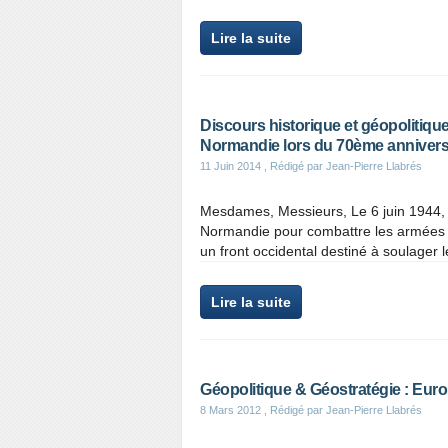
Lire la suite
Discours historique et géopolitiq
Normandie lors du 70ème anniver
11 Juin 2014
, Rédigé par Jean-Pierre Llabrés
Mesdames, Messieurs, Le 6 juin 1944, 
Normandie pour combattre les armées na
un front occidental destiné à soulager le
Lire la suite
Géopolitique & Géostratégie : Eur
8 Mars 2012
, Rédigé par Jean-Pierre Llabrés