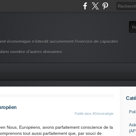
ment économique n'interdit aucunement l'exercice de capacités
 dans nombre d'autres domaines.
Caté
Européen
Pol
Publié dans
#Géostratégie
Aid
éen Nous, Européens, avons parfaitement conscience de la
(AP
 comprenons tout aussi parfaitement que, par souci de