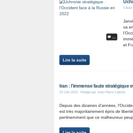
Uchr
5 Août
Janvi
va en
l’Occ
…
immé
et Fr
Lire la suite
Iran : l’immense faute stratégique
24 Juin 2025
, Rédigé par Jean-Pierre Llabrés
Depuis des dizaines d'années, l'Occide
est très majoritairement épris de liberté
pertinemment que ce malheureux peuple 
Lire la suite