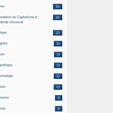
ves
36
ondation du Capitalisme &
26
idende Universel
tique
20
igions
16
ture
13
politique
13
stratégie
10
oire
10
nomie
9
our
8