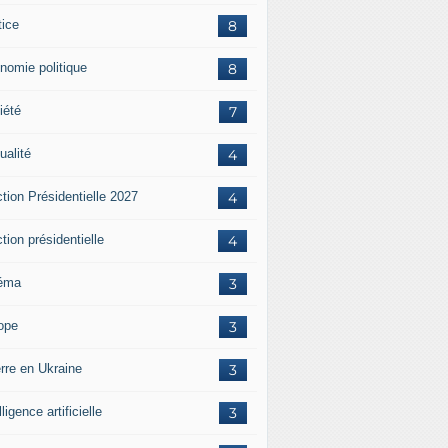
tice
8
nomie politique
8
iété
7
ualité
4
tion Présidentielle 2027
4
tion présidentielle
4
éma
3
ope
3
rre en Ukraine
3
lligence artificielle
3