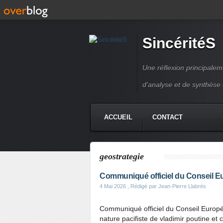
SincéritéS
Une réflexion principale
d'analyse et de synthèse
ACCUEIL
CONTACT
geostrategie
Communiqué officiel du Conseil 
4 Mai 2026
, Rédigé par Jean-Pierre Llabrés
Communiqué officiel du Conseil Europ
nature pacifiste de vladimir poutine et