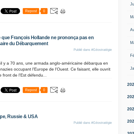
Ju
Repost
0
M
Av
ue que François Hollande ne prononça pas en
M
saire du Débarquement
Publié dans
#Géostratégie
Fé
il y a 70 ans, une armada anglo-américaine débarqua en
Ja
zies occupant l'Europe de l'Ouest. Ce faisant, elle ouvrit
 front de l'Est défendu...
20
Repost
0
20
20
ope, Russie & USA
20
Publié dans
#Géostratégie
20