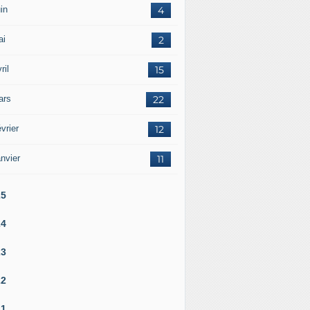
in
4
ai
2
ril
15
ars
22
vrier
12
nvier
11
25
24
23
22
21