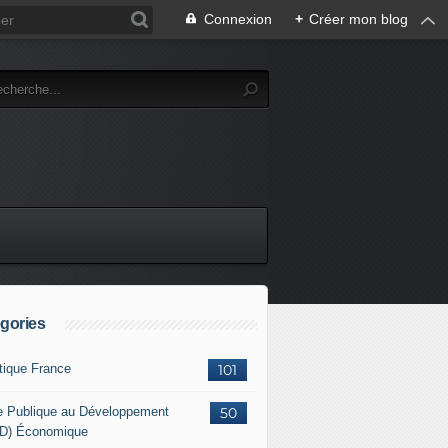
Connexion
+
Créer mon blog
gories
itique France
101
e Publique au Développement
50
D) Économique