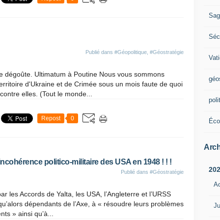
Sag
Sécu
Publié dans
#Géopolitique
,
#Géostratégie
Vat
t me dégoûte. Ultimatum à Poutine Nous vous sommons
géo
erritoire d'Ukraine et de Crimée sous un mois faute de quoi
ontre elles. (Tout le monde...
poli
Repost
0
Éco
Arch
'incohérence politico-militaire des USA en 1948 ! ! !
20
Publié dans
#Géostratégie
A
par les Accords de Yalta, les USA, l’Angleterre et l’URSS
squ’alors dépendants de l’Axe, à « résoudre leurs problèmes
Ju
ts » ainsi qu’à...