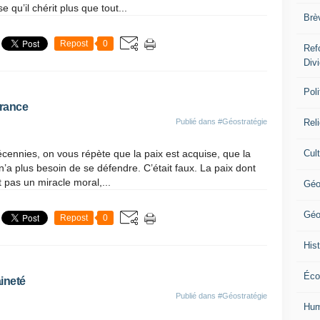
 qu’il chérit plus que tout...
Brè
Repost
0
Ref
Div
Poli
France
Publié dans
#Géostratégie
Rel
ennies, on vous répète que la paix est acquise, que la
Cul
n’a plus besoin de se défendre. C’était faux. La paix dont
 pas un miracle moral,...
Géo
Géo
Repost
0
Hist
Éco
ineté
Publié dans
#Géostratégie
Hum