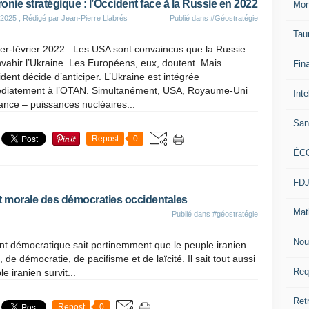
onie stratégique : l’Occident face à la Russie en 2022
Mon
 2025
, Rédigé par Jean-Pierre Llabrés
Publié dans
#Géostratégie
Tau
er-février 2022 : Les USA sont convaincus que la Russie
vahir l’Ukraine. Les Européens, eux, doutent. Mais
Fin
ident décide d’anticiper. L’Ukraine est intégrée
diatement à l’OTAN. Simultanément, USA, Royaume-Uni
Inte
ance – puissances nucléaires...
San
Repost
0
ÉC
FD
 et morale des démocraties occidentales
Mat
Publié dans
#géostratégie
Nou
nt démocratique sait pertinemment que le peuple iranien
, de démocratie, de pacifisme et de laïcité. Il sait tout aussi
Req
iranien survit...
Ret
Repost
0