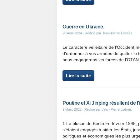
Guerre en Ukraine.
28 Avril 2024
, Rédigé par Jean-Pierre Llabrés
Le caractère velléitaire de l'Occiden
d'ordonner à vos armées de quitter le t
nous engagerons les forces de l'OTAN c
Lire la suite
Poutine et Xi Jinping résultent de l
9 Mars 2022
, Rédigé par Jean-Pierre Llabrés
1.Le blocus de Berlin En février 1945, 
s’étaient engagés à aider les États, ju
politiques et économiques les plus urgen