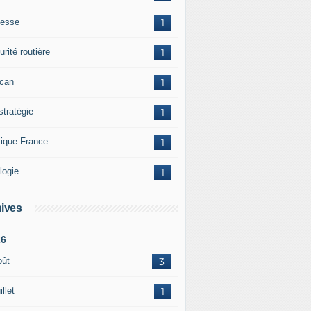
esse
1
rité routière
1
ican
1
stratégie
1
tique France
1
logie
1
ives
26
oût
3
illet
1