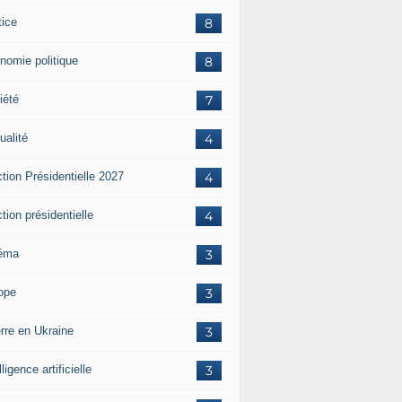
tice
8
nomie politique
8
iété
7
ualité
4
tion Présidentielle 2027
4
tion présidentielle
4
éma
3
ope
3
rre en Ukraine
3
lligence artificielle
3