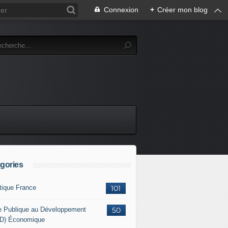
Connexion
+
Créer mon blog
gories
itique France
101
e Publique au Développement
50
D) Économique