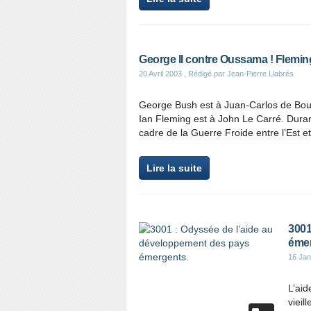
George II contre Oussama ! Flemin
20 Avril 2003
, Rédigé par Jean-Pierre Llabrés
George Bush est à Juan-Carlos de Bo
Ian Fleming est à John Le Carré. Dura
cadre de la Guerre Froide entre l’Est et
Lire la suite
3001
émer
16 Jan
L’ai
vieil