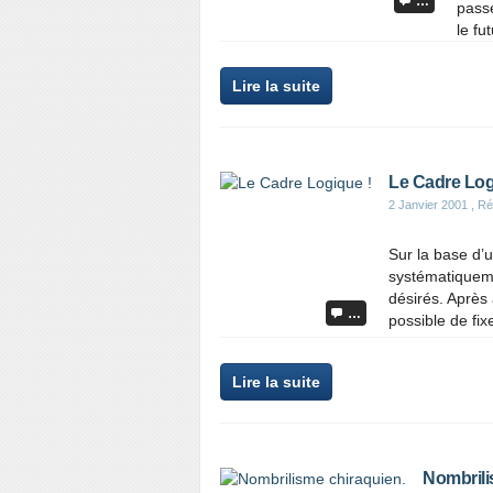
…
passé
le fu
Lire la suite
Le Cadre Log
2 Janvier 2001
, Ré
Sur la base d’
systématiqueme
désirés. Après 
…
possible de fixe
Lire la suite
Nombrili