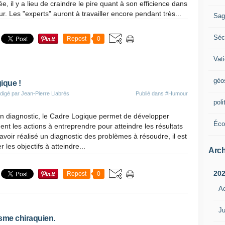
e, il y a lieu de craindre le pire quant à son efficience dans
tur. Les "experts" auront à travailler encore pendant très...
Sag
Sécu
Repost
0
Vat
géo
ique !
digé par Jean-Pierre Llabrés
Publié dans
#Humour
poli
un diagnostic, le Cadre Logique permet de développer
Éco
nt les actions à entreprendre pour atteindre les résultats
avoir réalisé un diagnostic des problèmes à résoudre, il est
r les objectifs à atteindre...
Arch
20
Repost
0
A
Ju
sme chiraquien.