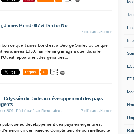
Mon
Tau
g, James Bond 007 & Doctor No...
Fin
Publié dans
#Humour
Inte
urbon ce que James Bond est à George Smiley ou ce que
nt les années 1950, Ian Fleming imagina que, dans le
San
 l’Ouest, apparurent des gens très...
ÉC
Repost
0
FD
Mat
 : Odyssée de l’aide au développement des pays
gents.
Nou
vier 2001
, Rédigé par Jean-Pierre Llabrés
Publié dans
#Humour
Req
de publique au développement des pays émergents est
le d’environ un demi-siècle. Compte tenu de son inefficacité
Ret