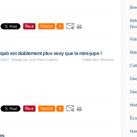
Brè
Ref
Repost
0
Div
Poli
Rel
iqab est diablement plus sexy que la mini-jupe !
il 2012
, Rédigé par Jean-Pierre Llabrés
Publié dans
#Humour
Cul
Géo
Géo
Hist
Repost
0
Éco
Hum
res