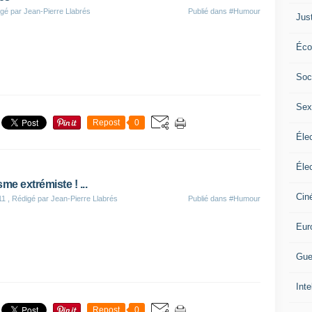
gé par Jean-Pierre Llabrés
Publié dans
#Humour
Jus
Éco
Soc
Sex
Repost
0
Élec
Élec
me extrémiste ! ...
Cin
11
, Rédigé par Jean-Pierre Llabrés
Publié dans
#Humour
Eur
Gue
Inte
Repost
0