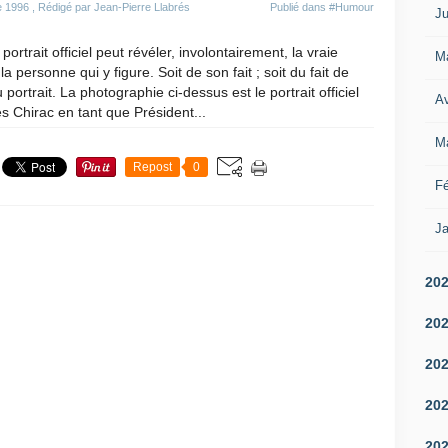
 1996
, Rédigé par Jean-Pierre Llabrés
Publié dans
#Humour
Ju
portrait officiel peut révéler, involontairement, la vraie
M
la personne qui y figure. Soit de son fait ; soit du fait de
u portrait. La photographie ci-dessus est le portrait officiel
Av
s Chirac en tant que Président...
M
Repost
0
Fé
Ja
20
20
20
20
20