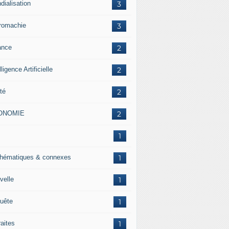
dialisation
3
romachie
3
ance
2
lligence Artificielle
2
té
2
ONOMIE
2
J
1
hématiques & connexes
1
velle
1
uête
1
raites
1