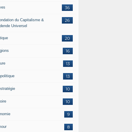
ves
36
ondation du Capitalisme &
26
idende Universel
tique
20
igions
16
ture
13
politique
13
stratégie
10
oire
10
nomie
9
our
8