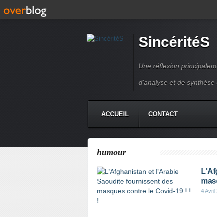
SincéritéS
Une réflexion principale
d'analyse et de synthèse
ACCUEIL
CONTACT
humour
L'Af
masq
4 Avril