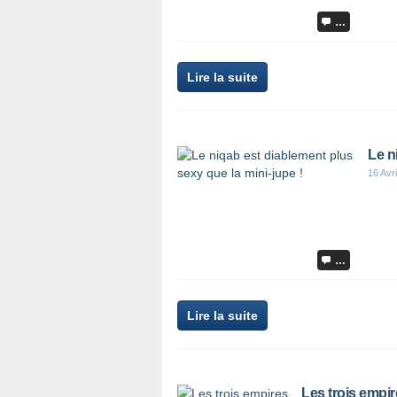
…
Lire la suite
Le n
16 Avr
…
Lire la suite
Les trois empi