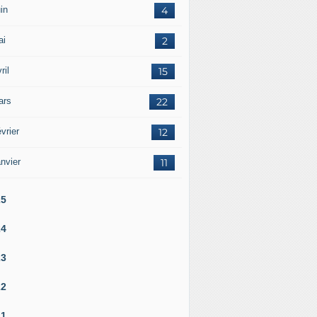
in
4
ai
2
ril
15
ars
22
vrier
12
nvier
11
25
24
23
22
21