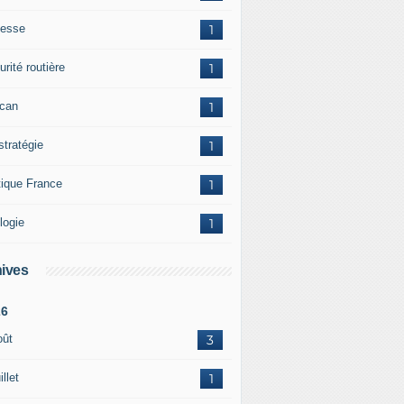
esse
1
rité routière
1
ican
1
stratégie
1
tique France
1
logie
1
ives
26
oût
3
illet
1