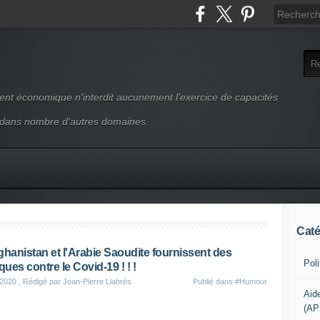
ment économique n'interdit aucunement l'exercice de capacités
 dans nombre d'autres domaines.
Caté
ghanistan et l'Arabie Saoudite fournissent des
Pol
ues contre le Covid-19 ! ! !
 2020
, Rédigé par Jean-Pierre Llabrés
Publié dans
#Humour
Aid
(AP