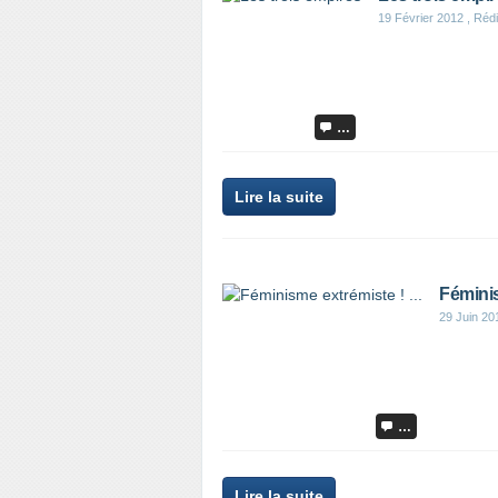
19 Février 2012
, Rédi
…
Lire la suite
Féminis
29 Juin 20
…
Lire la suite