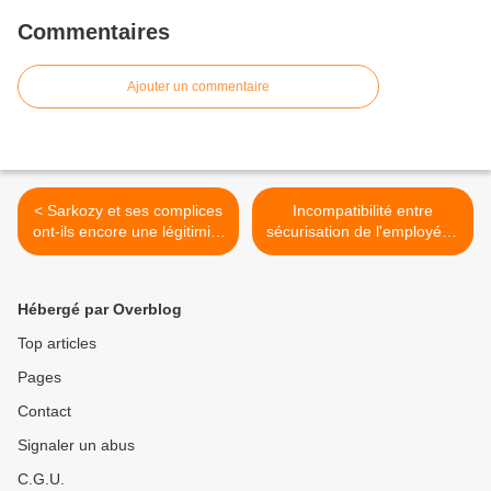
Commentaires
Ajouter un commentaire
< Sarkozy et ses complices
Incompatibilité entre
ont-ils encore une légitimité
sécurisation de l'employé et
politique ?
fluidification du marché du
travail ? >
Hébergé par Overblog
Top articles
Pages
Contact
Signaler un abus
C.G.U.