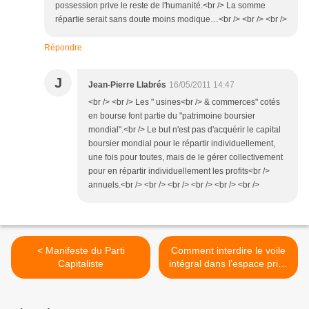
possession prive le reste de l'humanité.<br /> La somme
répartie serait sans doute moins modique…<br /> <br /> <br />
Répondre
J
Jean-Pierre Llabrés
16/05/2011 14:47
<br /> <br /> Les " usines<br /> & commerces" cotés
en bourse font partie du "patrimoine boursier
mondial".<br /> Le but n'est pas d'acquérir le capital
boursier mondial pour le répartir individuellement,
une fois pour toutes, mais de le gérer collectivement
pour en répartir individuellement les profits<br />
annuels.<br /> <br /> <br /> <br /> <br /> <br />
< Manifeste du Parti
Comment interdire le voile
Capitaliste
intégral dans l’espace privé
que constitue une
automobile ? >