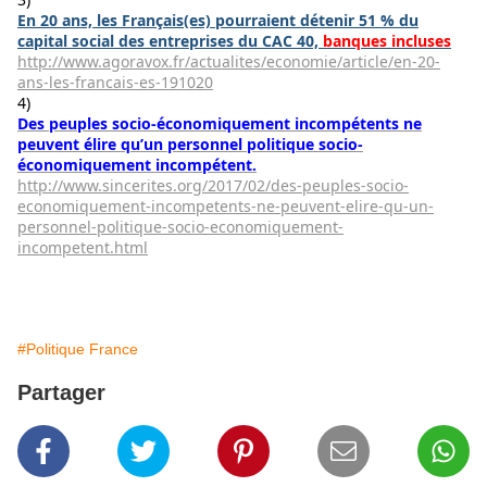
En 20 ans, les Français(es) pourraient détenir 51 % du
capital social des entreprises du CAC 40,
banques incluses
http://www.agoravox.fr/actualites/economie/article/en-20-
ans-les-francais-es-191020
4)
Des peuples socio-économiquement incompétents ne
peuvent élire qu’un personnel politique socio-
économiquement incompétent.
http://www.sincerites.org/2017/02/des-peuples-socio-
economiquement-incompetents-ne-peuvent-elire-qu-un-
personnel-politique-socio-economiquement-
incompetent.html
#Politique France
Partager