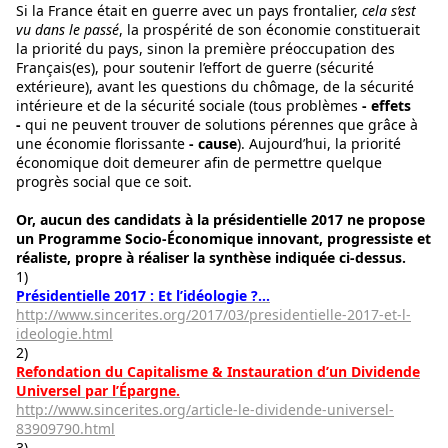
Si la France était en guerre avec un pays frontalier,
cela s’est
vu dans le passé
, la prospérité de son économie constituerait
la priorité du pays, sinon la première préoccupation des
Français(es), pour soutenir l’effort de guerre (sécurité
extérieure), avant les questions du chômage, de la sécurité
intérieure et de la sécurité sociale (tous problèmes
- effets
-
qui ne peuvent trouver de solutions pérennes que grâce à
une économie florissante
- cause
). Aujourd’hui, la priorité
économique doit demeurer afin de permettre quelque
progrès social que ce soit.
Or, aucun des candidats à la présidentielle 2017 ne propose
un Programme Socio-Économique innovant, progressiste et
réaliste, propre à réaliser la synthèse indiquée ci-dessus.
1)
Présidentielle 2017 : Et l’idéologie ?...
http://www.sincerites.org/2017/03/presidentielle-2017-et-l-
ideologie.html
2)
Refondation du Capitalisme & Instauration d’un Dividende
Universel par l’Épargne.
http://www.sincerites.org/article-le-dividende-universel-
83909790.html
3)