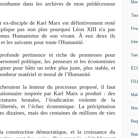
Mon
 posthume dans les archives de mon prédécesseur
Tau
 ex-disciple de Karl Marx est définitivement resté
plique pas non plus pourquoi Léon XIII n'a pas
Fin
lismus Humanistus de son vivant. À eux deux ils
et les suivants pour toute l'Humanité.
Inte
profonde pertinence et riche de promesses pour
San
 personnel politique, les penseurs et les économistes
irer pour bâtir un ordre plus juste, plus stable, et
ÉC
 bonheur matériel et moral de l’Humanité.
FD
heraient la lenteur du processus proposé, il faut
lutionnaire inspirée par Karl Marx a produit : des
Mat
ctatures brutales, l’éradication violente de la
libertés, et l’échec économique. La précipitation
Nou
es dizaines, mais des centaines de millions de vies
Req
 la construction démocratique, et la croissance du
Ret