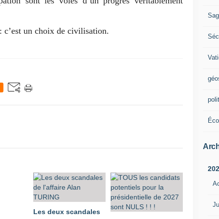
ipation sont les voies d’un progrès véritablement
Sag
: c’est un choix de civilisation.
Sécu
Vat
géo
poli
Éco
Arch
20
A
Ju
Les deux scandales