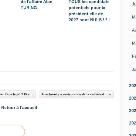
de l'affaire Alan
TOUS les candidats
Ju
TURING
potentiels pour la
présidentielle de
M
2027 sont NULS ! ! !
Av
M
Fé
Ja
20
Réforme des retraites : faut-il vraiment repousser l’âge légal ? Et si la vraie question était ailleurs ?
Anachronique restauration de la cathédrale Notre Dame de Paris
20
Retour à l'accueil
20
20
20