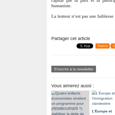
capital par la paix et la partic
humaniste.
La lenteur n’est pas une faiblesse 
Partager cet article
Repost
0
S'inscrire à la newsletter
Vous aimerez aussi :
L'Europe et