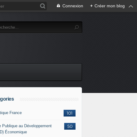
Connexion
+
Créer mon blog
gories
itique France
101
e Publique au Développement
50
D) Économique