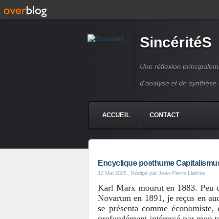
SincéritéS
Une réflexion principale
d'analyse et de synthèse
ACCUEIL
CONTACT
Encyclique posthume Capitalismus
12 Mai 2025
, Rédigé par Jean-Pierre Llabrés
Karl Marx mourut en 1883. Peu d
Novarum en 1891, je reçus en aud
se présenta comme économiste, e
profondément intéressé par mon t