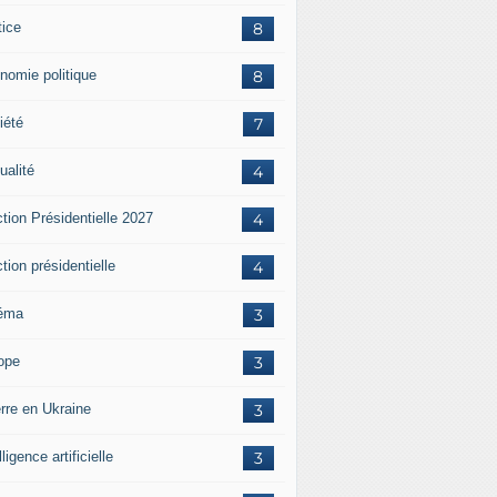
tice
8
nomie politique
8
iété
7
ualité
4
tion Présidentielle 2027
4
tion présidentielle
4
éma
3
ope
3
rre en Ukraine
3
lligence artificielle
3