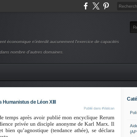
ment économique n'interdit aucunement l'exercice de capacités
 dans nombre d'autres domaines.
Caté
 Humanistus de Léon XIII
Publié dans
#Vatican
Pol
e temps après avoir publié mon encyclique Rerum
ience privée un disciple anonyme de Karl Marx. Il
Aid
t bien qu’agnostique (tendance athée), se déclara
(AP
exte.