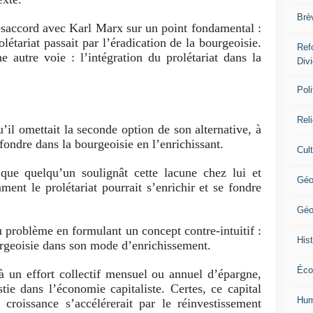
Brè
désaccord avec Karl Marx sur un point fondamental :
létariat passait par l’éradication de la bourgeoisie.
Ref
ne autre voie : l’intégration du prolétariat dans la
Div
Poli
Rel
’il omettait la seconde option de son alternative, à
 fondre dans la bourgeoisie en l’enrichissant.
Cul
 que quelqu’un soulignât cette lacune chez lui et
Géo
nt le prolétariat pourrait s’enrichir et se fondre
Géo
u problème en formulant un concept contre-intuitif :
Hist
ourgeoisie dans son mode d’enrichissement.
Éco
e à un effort collectif mensuel ou annuel d’épargne,
ie dans l’économie capitaliste. Certes, ce capital
Hum
croissance s’accélérerait par le réinvestissement