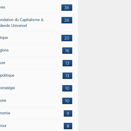
ves
36
ondation du Capitalisme &
26
idende Universel
tique
20
igions
16
ture
13
politique
13
stratégie
10
oire
10
nomie
9
our
8