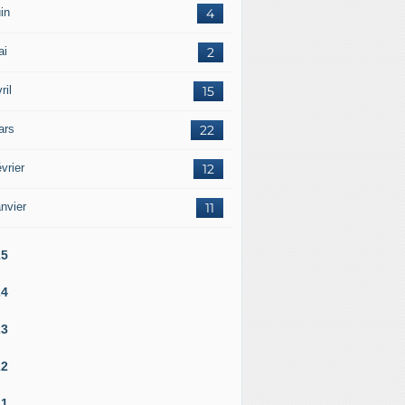
in
4
ai
2
ril
15
ars
22
vrier
12
nvier
11
25
24
23
22
21