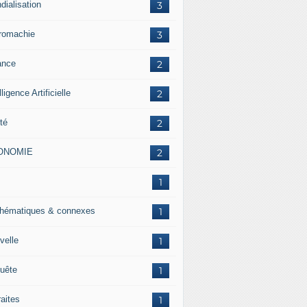
dialisation
3
romachie
3
ance
2
lligence Artificielle
2
té
2
ONOMIE
2
J
1
hématiques & connexes
1
velle
1
uête
1
raites
1