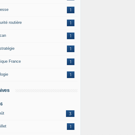
esse
1
rité routière
1
ican
1
stratégie
1
tique France
1
logie
1
ives
26
oût
3
illet
1