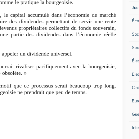
comme le pratique la bourgeoisie.
Jus
, le capital accumulé dans l’économie de marché
uire des dividendes permettant de servir une rente
Éco
devenus propriétaires collectifs du fonds souverain,
 une partie des dividendes dans l’économie réelle
Soc
Sex
it appeler un dividende universel.
Élec
ourrait rivaliser pacifiquement avec la bourgeoisie,
e obsolète. »
Élec
motif que ce processus serait beaucoup trop long,
Cin
rgeoisie ne prendrait que peu de temps.
Eur
Gue
Inte