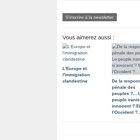
S'inscrire à la newsletter
Vous aimerez aussi :
L'Europe et
l'immigration
clandestine
De la respons
pénale des
peuples ?... 
peuple iranien
innocent ? E
l’Occident ?..