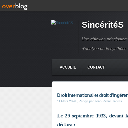
SincéritéS
Une réflexion principale
d'analyse et de synthèse
ACCUEIL
CONTACT
Droit international et droit d’ingé
11 Mars 2026
, Rédigé par Jean-Pierre Llabrés
Le 29 septembre 1933, devant 
déclara :