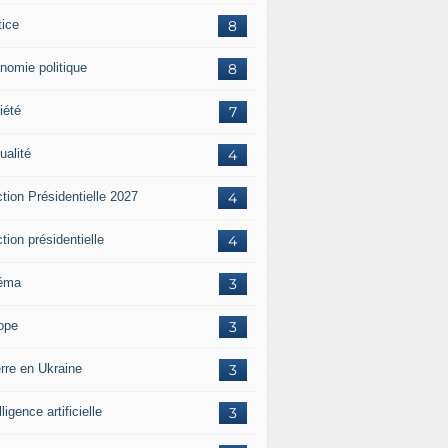
tice
8
nomie politique
8
iété
7
ualité
4
tion Présidentielle 2027
4
tion présidentielle
4
éma
3
ope
3
rre en Ukraine
3
lligence artificielle
3