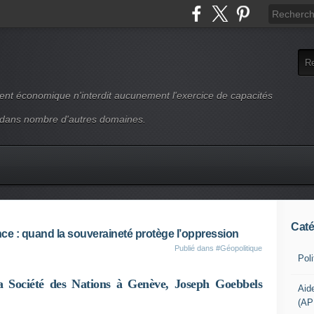
ment économique n'interdit aucunement l'exercice de capacités
 dans nombre d'autres domaines.
Caté
rence : quand la souveraineté protège l’oppression
Publié dans
#Géopolitique
Pol
la
Société des Nations
à Genève,
Joseph Goebbels
Aid
(AP