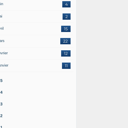
in
4
ai
2
ril
15
ars
22
vrier
12
nvier
11
25
24
23
22
21