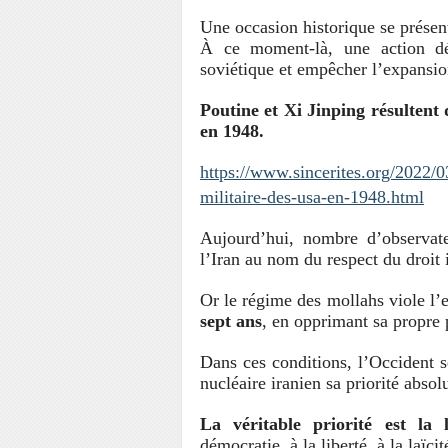
Une occasion historique se présen
À ce moment-là, une action dé
soviétique et empêcher l’expan
Poutine et Xi Jinping résultent 
en 1948.
https://www.sincerites.org/2022/03
militaire-des-usa-en-1948.html
Aujourd’hui, nombre d’observateu
l’
Iran
au nom du respect du droit i
Or le régime des mollahs viole l’
sept ans
, en opprimant sa propre 
Dans ces conditions, l’Occident 
nucléaire iranien sa priorité absol
La véritable priorité est la 
démocratie, à la liberté, à la laïcit