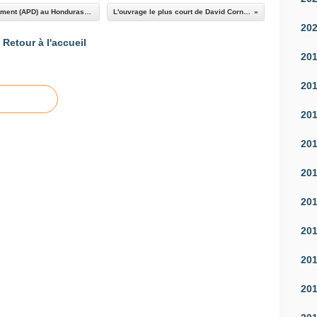
Michel Rocard et l'Aide Publique au Développement (APD) au Honduras, 1981
L'ouvrage le plus court de David Cornwell
20
Retour à l'accueil
20
20
20
20
20
20
20
20
20