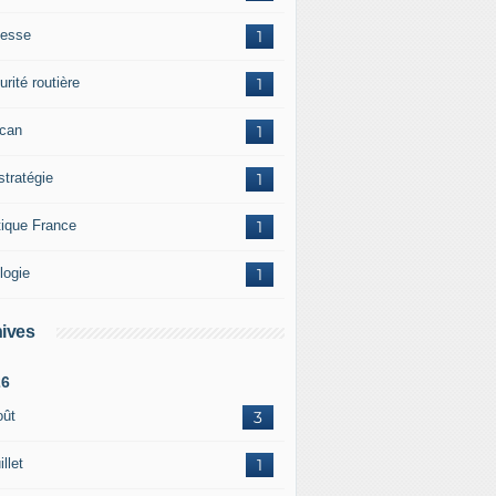
esse
1
rité routière
1
ican
1
stratégie
1
tique France
1
logie
1
ives
26
oût
3
illet
1