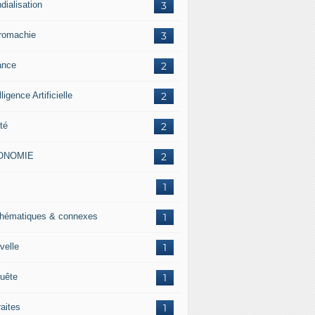
dialisation
3
romachie
3
ance
2
lligence Artificielle
2
té
2
ONOMIE
2
J
1
hématiques & connexes
1
velle
1
uête
1
raites
1