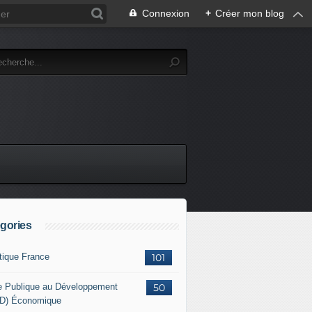
Connexion
+
Créer mon blog
gories
itique France
101
e Publique au Développement
50
D) Économique