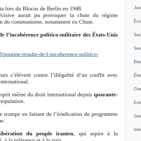
ta lors du
Blocus de Berlin
en 1948.
Jus
cisive aurait pu provoquer la chute du régime
sion du communisme, notamment en
Chine
.
Éco
de l’incohérence politico-militaire des États-Unis
Soc
Sex
/poutine-resulte-de-l-incoherence-politico-
Élec
rs s’élèvent contre l’illégalité d’un conflit avec
Élec
nternational.
Cin
esprit même du droit international depuis
quarante-
population.
Eur
se trompe en faisant de l’éradication du programme
Gue
ue.
Inte
libération du peuple iranien
, qui aspire à la
é, à la tolérance et à la paix.