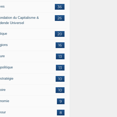
ves
36
ondation du Capitalisme &
26
idende Universel
tique
20
igions
16
ture
13
politique
13
stratégie
10
oire
10
nomie
9
our
8