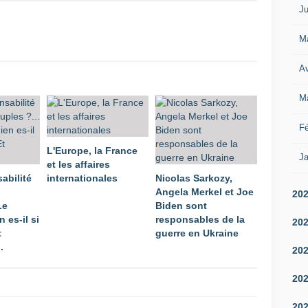
Ju
M
Av
M
Fé
L'Europe, la France
Ja
et les affaires
abilité
internationales
Nicolas Sarkozy,
Angela Merkel et Joe
20
Le
Biden sont
 es-il si
responsables de la
20
t
guerre en Ukraine
.
20
20
20