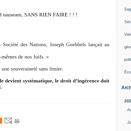
Sag
r, ad nauseam, SANS RIEN FAIRE ! ! !
Sécu
Vat
la
Société des Nations
,
Joseph Goebbels
lançait au
géo
-mêmes de nos Juifs. »
poli
e une souveraineté sans limite.
Éco
e devient systématique, le droit d’ingérence doit
.
Arch
20
A
Ju