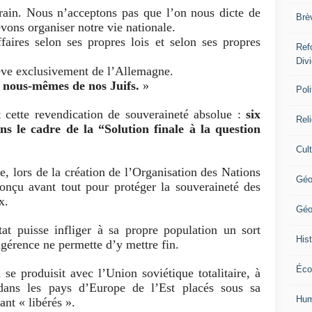
rain. Nous n’acceptons pas que l’on nous dicte de
Brè
vons organiser notre vie nationale.
faires selon ses propres lois et selon ses propres
Ref
Div
ève exclusivement de l’Allemagne.
 nous-mêmes de nos Juifs.
»
Poli
it cette revendication de souveraineté absolue :
six
Rel
ns le cadre de la “Solution finale à la question
Cul
 lors de la création de l’
Organisation des Nations
Géo
 conçu avant tout pour protéger la souveraineté des
x.
Géo
t puisse infliger à sa propre population un sort
Hist
gérence ne permette d’y mettre fin.
Éco
 se produisit avec l’
Union soviétique
totalitaire, à
t dans les pays d’Europe de l’Est placés sous sa
Hum
ant « libérés ».