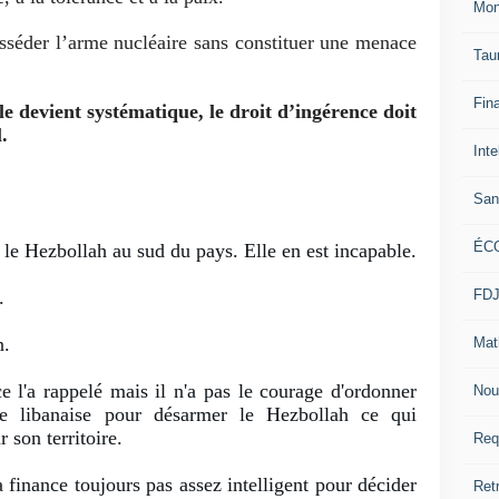
Mon
sséder l’arme nucléaire sans constituer une menace
Tau
Fin
e devient systématique, le droit d’ingérence doit
.
Inte
San
ÉC
 le Hezbollah au sud du pays. Elle en est incapable.
.
FD
n.
Mat
e l'a rappelé mais il n'a pas le courage d'ordonner 
Nou
 libanaise pour désarmer le Hezbollah ce qui 
r son territoire.
Req
 finance toujours pas assez intelligent pour décider 
Ret