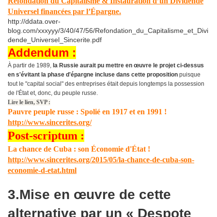
Refondation du Capitalisme & Instauration d’un Dividende
Universel ​financées ​par l’Épargne.
http://ddata.over-
blog.com/xxxyyy/3/40/47/56/Refondation_du_Capitalisme_et_Divi
dende_Universel_Sincerite.pdf
Addendum :
À partir de 1989,
la Russie aurait pu mettre en œuvre le projet ci-dessus
en s'évitant la phase d'épargne incluse dans cette proposition
puisque
tout le "capital social" des entreprises était depuis longtemps la possession
de l'État et, donc, du peuple russe.
Lire le lien, SVP :
Pauvre peuple russe : Spolié en 1917 et en 1991 !
http://www.sincerites.org/
Post-scriptum :
La chance de Cuba : son Économie d'État !
http://www.sincerites.org/2015/05/la-chance-de-cuba-son-
economie-d-etat.html
3.Mise en œuvre de cette
alternative par un « Despote