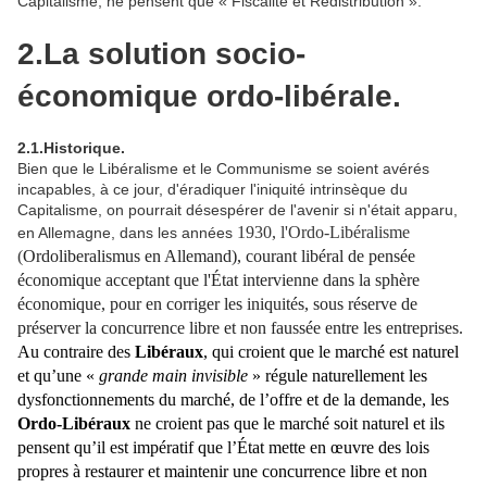
Capitalisme, ne pensent que « Fiscalité et Redistribution ».
2.La solution socio-
économique ordo-libérale.
2.1.Historique.
Bien que le Libéralisme et le Communisme se soient avérés
incapables, à ce jour, d'éradiquer l'iniquité intrinsèque du
Capitalisme, on pourrait désespérer de l'avenir si n'était apparu,
1930, l'Ordo-Libéralisme
en Allemagne, dans les années
(
Ordoliberalismus en
A
llemand
), courant
libéral
de pensée
économique
acceptant que l'État intervienne dans la sphère
économique, pour en corriger les iniquités, sous réserve de
préserver la concurrence libre et non faussée entre les entreprises.
Au contraire des
Libéraux
, qui croient que le marché est naturel
et qu’une «
grande main invisible
»
régule naturellement les
dysfonctionnements du marché, de l’offre et de la demande,
les
Or
do-
L
ibéraux
ne croient pas que le marché soit naturel et ils
pensent qu’il est impératif que l’État mette en œuvre des lois
propres à restaurer et maintenir une concurrence libre et non