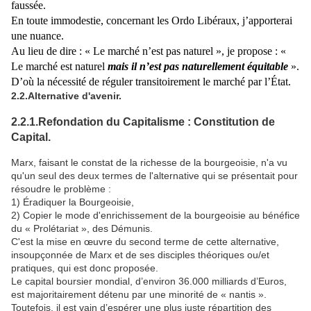
faussée.
En toute immodestie, concernant les
O
rdo
L
ibéraux, j’apporterai
une nuance.
Au lieu de dire : « Le marché n’est pas naturel », je propose : «
Le marché est naturel
mais il n’est pas naturellement équitable
».
D’où la nécessité de réguler
transitoirement
le marché par l’État.
2.2.Alternative d'avenir.
2.2.1.Refondation du Capitalisme : Constitution de
Capital.
Marx, faisant le constat de la richesse de la bourgeoisie, n'a vu
qu'un seul des deux termes de l'alternative qui se présentait pour
résoudre le problème :
1) Éradiquer la Bourgeoisie,
2) Copier le mode d'enrichissement de la bourgeoisie au bénéfice
du « Prolétariat », des Démunis.
C'est la mise en œuvre du second terme de cette alternative,
insoupçonnée de Marx et de ses disciples théoriques ou/et
pratiques, qui est donc proposée.
Le capital boursier mondial, d’environ 36.000 milliards d’Euros,
est majoritairement détenu par une minorité de « nantis ».
Toutefois, il est vain d’espérer une plus juste répartition des