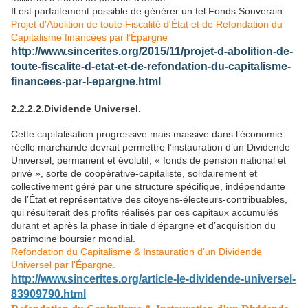
Il est parfaitement possible de générer un tel Fonds Souverain.
Projet d'Abolition de toute Fiscalité d'État et de Refondation du
Capitalisme financées par l’Épargne
http://www.sincerites.org/2015/11/projet-d-abolition-de-
toute-fiscalite-d-etat-et-de-refondation-du-capitalisme-
financees-par-l-epargne.html
2.2.2.2.Dividende Universel.
Cette capitalisation progressive mais massive dans l’économie
réelle marchande devrait permettre l’instauration d’un Dividende
Universel, permanent et évolutif, « fonds de pension national et
privé », sorte de coopérative-capitaliste, solidairement et
collectivement géré par une structure spécifique, indépendante
de l’État et représentative des citoyens-électeurs-contribuables,
qui résulterait des profits réalisés par ces capitaux accumulés
durant et après la phase initiale d’épargne et d’acquisition du
patrimoine boursier mondial.
Refondation du Capitalisme & Instauration d'un Dividende
Universel par l'Épargne.
http://www.sincerites.org/article-le-dividende-universel-
83909790.html