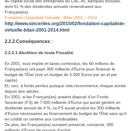
du capital social des entreprises du CAC 40, banques incluses,
dont 51 % des dividendes annuels reviendraient aux
Français(es).
Fondation Capitaliste Virtuelle : Bilan 2001 – 2014
http://www.sincerites.org/2015/02/fondation-capitaliste-
virtuelle-bilan-2001-2014.html
2.2.2.Conséquences :
2.2.2.1.Abolition de toute Fiscalité.
En 2001, tous impôts et taxes confondus, les 60 millions de
Français(es) ont payé 300 milliards d'Euros pour financer le
budget de l'État (soit un budget de 5.000 Euros par an et per
capita).
Et, ceci, à fonds perdus puisque cela recommence chaque année
depuis des siècles.
En 2001, si les Français(es) avaient disposé d'un Fonds
Souverain (FS) de 7.500 milliards d'Euros qui aurait généré un
dividende annuel de 4 %, ce FS aurait produit les 300 milliards
d’Euros nécessaires au financement du budget de l'État sans qu'il
en coûtât un centime aux contribuables.
De plus, les Français(es) auraient préservé, conservé, 300
milliards d’Euros de pouvoir d'achat.