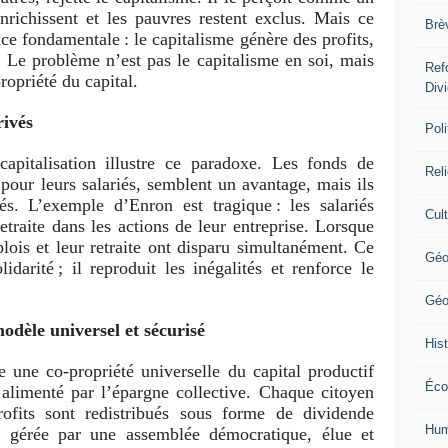
nrichissent et les pauvres restent exclus. Mais ce
Brè
ce fondamentale : le capitalisme génère des profits,
s. Le problème n’est pas le capitalisme en soi, mais
Ref
propriété du capital.
Div
rivés
Poli
capitalisation illustre ce paradoxe. Les fonds de
Rel
 pour leurs salariés, semblent un avantage, mais ils
és. L’exemple d’Enron est tragique : les salariés
Cul
etraite dans les actions de leur entreprise. Lorsque
mplois et leur retraite ont disparu simultanément. Ce
Géo
idarité ; il reproduit les inégalités et renforce le
Géo
odèle universel et sécurisé
Hist
 une co-propriété universelle du capital productif
Éco
 alimenté par l’épargne collective. Chaque citoyen
profits sont redistribués sous forme de dividende
Hum
ra gérée par une assemblée démocratique, élue et