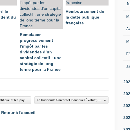
Ju
il le
Remboursement de
M
ident du
la dette publique
française
Av
Remplacer
progressivement
M
l’impôt par les
dividendes d’un
Fé
capital collectif : une
stratégie de long
Ja
terme pour la France
20
20
Le problème des retraites justifie-t-il la crise politique et les psychodrames que la France traverse depuis un an et demi ?
Le Dividende Universel Individuel Évolutif, moteur d’une société libérée et équilibrée
20
Retour à l'accueil
20
20