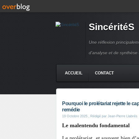
SincéritéS
Une réflexion principale
d'analyse et de synthèse
ACCUEIL
CONTACT
Pourquoi le prolétariat rejette le 
remédie
19 Octobre 2025
, Rédigé par Jean-Pierre Llabrés
Le malentendu fondamental
Le prolétariat, et souvent bien d’a