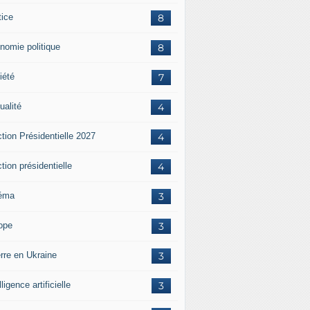
tice
8
nomie politique
8
iété
7
ualité
4
tion Présidentielle 2027
4
tion présidentielle
4
éma
3
ope
3
rre en Ukraine
3
lligence artificielle
3