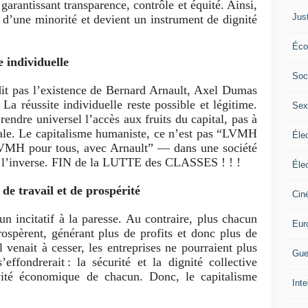
garantissant transparence, contrôle et équité. Ainsi,
Jus
ge d’une minorité et devient un instrument de dignité
Éco
e individuelle
Soc
dit pas l’existence de Bernard Arnault, Axel Dumas
La réussite individuelle reste possible et légitime.
Sex
rendre universel l’accès aux fruits du capital, pas à
iale. Le capitalisme humaniste, ce n’est pas “LVMH
Élec
LVMH pour tous, avec Arnault” — dans une société
on l’inverse. FIN de la LUTTE des CLASSES ! ! !
Élec
de travail et de prospérité
Cin
un incitatif à la paresse. Au contraire, plus chacun
Eur
prospèrent, générant plus de profits et donc plus de
l venait à cesser, les entreprises ne pourraient plus
Gue
’effondrerait : la sécurité et la dignité collective
vité économique de chacun. Donc, le capitalisme
Inte