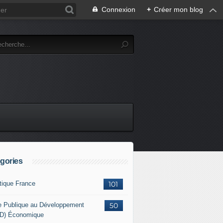
Connexion
+
Créer mon blog
gories
itique France
101
e Publique au Développement
50
D) Économique