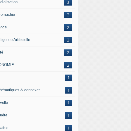
dialisation
3
romachie
3
ance
2
lligence Artificielle
2
té
2
ONOMIE
2
J
1
hématiques & connexes
1
velle
1
uête
1
raites
1