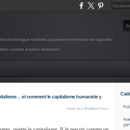
ment économique n'interdit aucunement l'exercice de capacités
 dans nombre d'autres domaines.
Caté
capitalisme… et comment le capitalisme humaniste y
Pol
Publié dans
#Politique France
Aid
(AP
utres, rejette le capitalisme. Il le perçoit comme un