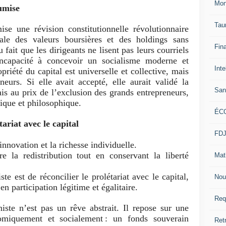
Mon
umise
Tau
se une révision constitutionnelle révolutionnaire
otale des valeurs boursières et des holdings sans
Fin
fait que les dirigeants ne lisent pas leurs courriels
incapacité à concevoir un socialisme moderne et
Inte
priété du capital est universelle et collective, mais
eurs. Si elle avait accepté, elle aurait validé la
San
ais au prix de l’exclusion des grands entrepreneurs,
gique et philosophique.
ÉC
tariat avec le capital
FD
’innovation et la richesse individuelle.
re la redistribution tout en conservant la liberté
Mat
te est de réconcilier le prolétariat avec le capital,
Nou
en participation légitime et égalitaire.
Req
ste n’est pas un rêve abstrait. Il repose sur une
omiquement et socialement : un fonds souverain
Ret