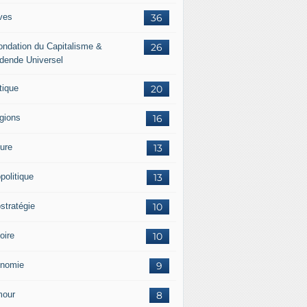
ves
36
ondation du Capitalisme &
26
idende Universel
tique
20
igions
16
ture
13
politique
13
stratégie
10
oire
10
nomie
9
our
8