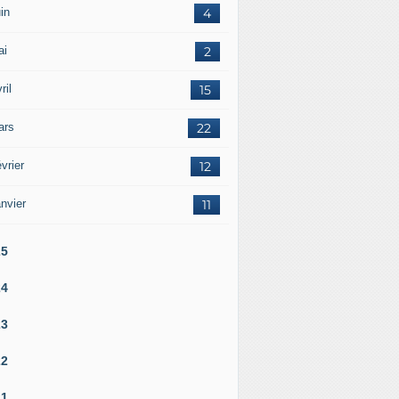
in
4
ai
2
ril
15
ars
22
vrier
12
nvier
11
25
24
23
22
21