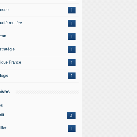
esse
1
rité routière
1
ican
1
stratégie
1
tique France
1
logie
1
ives
26
oût
3
illet
1