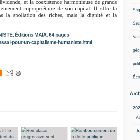
 dividende, et la coexistence harmonieuse de grands
einement copropriétaire de son capital. Il offre la
Sag
as la spoliation des riches, mais la dignité et la
Sécu
NISTE, Éditions MAÏA, 64 pages
Vat
/essai-pour-un-capitalisme-humaniste.html
géo
poli
Éco
Arch
20
A
Ju