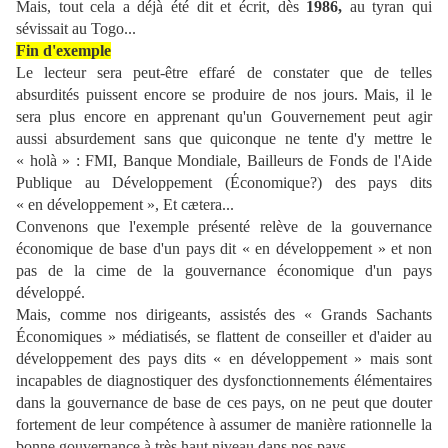
Mais, tout cela a déjà été dit et écrit, dès
1986,
au tyran qui
sévissait au Togo...
Fin d'exemple
Le lecteur sera peut-être effaré de constater que de telles
absurdités puissent encore se produire de nos jours. Mais, il le
sera plus encore en apprenant qu'un Gouvernement peut agir
aussi absurdement sans que quiconque ne tente d'y mettre le
« holà » : FMI, Banque Mondiale, Bailleurs de Fonds de l'Aide
Publique au Développement (Économique?) des pays dits
« en développement », Et cætera...
Convenons que l'exemple présenté relève de la gouvernance
économique de base d'un pays dit « en développement » et non
pas de la cime de la gouvernance économique d'un pays
développé.
Mais, comme nos dirigeants, assistés des « Grands Sachants
Économiques » médiatisés, se flattent de conseiller et d'aider au
développement des pays dits « en développement » mais sont
incapables de diagnostiquer des dysfonctionnements élémentaires
dans la gouvernance de base de ces pays, on ne peut que douter
fortement de leur compétence à assumer de manière rationnelle la
bonne gouvernance à très haut niveau dans nos pays.