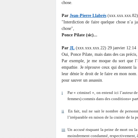
chose.
Par
Jean-Pierre Llabrés
(xxx.xxx.xxx.82) 
"Interdiction de faire quelque chose n’a j
chose",
Ponce Pilate (sic)...
Par
JL
(xxx.xxx.xxx.22) 29 janvier 12:14
Oui, Ponce Pilate, mais dans des cas précis, 
Par exemple, je me moque du sort que l’o
empathie. Je réprouve ceux qui donnent la m
leur dénie le droit de le faire en mon nom. 
pour sauver un assassin.
i
Par « criminel », on entend ici l’auteur de m
femmes) commis dans des conditions« parti
ii
En fait, nul ne sait le nombre de personne
l’irréparable en raison de la crainte de la 
iii
Un accusé risquant la peine de mort ou la ré
moindrement condamné, respectivement, à l