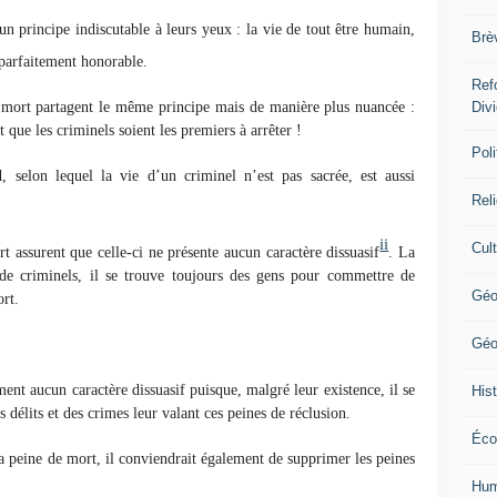
n principe indiscutable à leurs yeux : la vie de tout être humain,
Brè
t parfaitement honorable.
Ref
e mort partagent le même principe mais de manière plus nuancée :
Div
 que les criminels soient les premiers à arrêter !
Poli
d, selon lequel la vie d’un criminel n’est pas sacrée, est aussi
Rel
ii
Cul
rt assurent que celle-ci ne présente aucun caractère dissuasif
. La
de criminels, il se trouve toujours des gens pour commettre de
Géo
rt.
Géo
ent aucun caractère dissuasif puisque, malgré leur existence, il se
Hist
délits et des crimes leur valant ces peines de réclusion.
Éco
a peine de mort, il conviendrait également de supprimer les peines
Hum