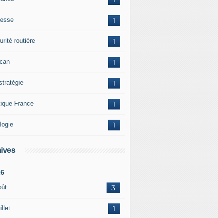
esse
1
rité routière
1
ican
1
stratégie
1
tique France
1
logie
1
ives
26
oût
3
illet
1