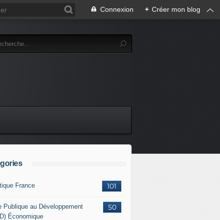
Connexion
+
Créer mon blog
gories
itique France
101
e Publique au Développement
50
D) Économique