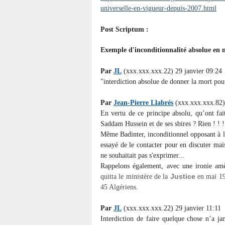
universelle-en-vigueur-depuis-2007.html
Post Scriptum :
Exemple d'inconditionnalité absolue en m
Par
JL
(xxx.xxx.xxx.22) 29 janvier 09:24
"interdiction absolue de donner la mort pou
Par
Jean-Pierre Llabrés
(xxx.xxx.xxx.82) 
En vertu de ce principe absolu, qu’ont fa
Saddam Hussein et de ses sbires ? Rien ! ! !
Même Badinter, inconditionnel opposant à la 
essayé de le contacter pour en discuter mai
ne souhaitait pas s'exprimer...
Rappelons également, avec une ironie amè
Justice
quitta le ministère de la
en mai 19
45 Algériens.
Par
JL
(xxx.xxx.xxx.22) 29 janvier 11:11
Interdiction de faire quelque chose n’a j