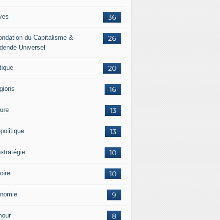
ves
36
ondation du Capitalisme &
26
idende Universel
tique
20
igions
16
ture
13
politique
13
stratégie
10
oire
10
nomie
9
our
8