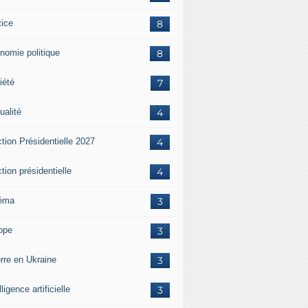
tice
8
nomie politique
8
iété
7
ualité
4
tion Présidentielle 2027
4
tion présidentielle
4
éma
3
ope
3
rre en Ukraine
3
lligence artificielle
3