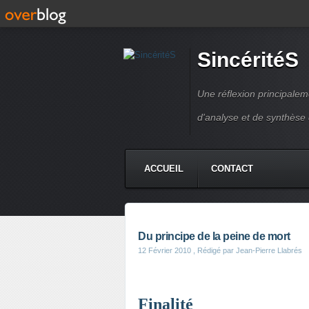
SincéritéS
Une réflexion principale
d'analyse et de synthèse
ACCUEIL
CONTACT
Du principe de la peine de mort
12 Février 2010
, Rédigé par Jean-Pierre Llabrés
Finalité