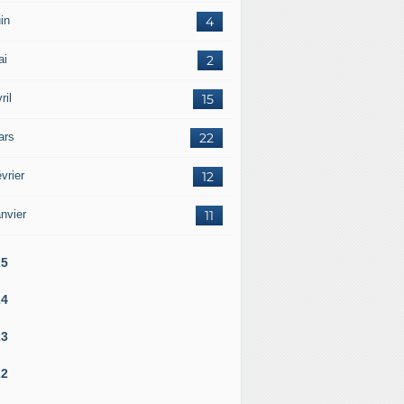
in
4
ai
2
ril
15
ars
22
vrier
12
nvier
11
25
24
23
22