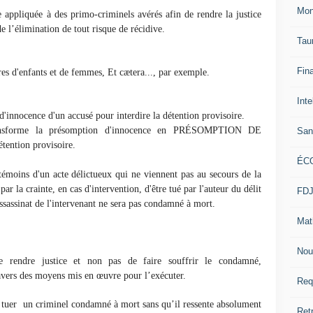
Mon
 appliquée à des primo-criminels avérés afin de rendre la justice
de l’élimination de tout risque de récidive.
Tau
Fin
res d'enfants et de femmes, Et cætera..., par exemple.
Inte
d'innocence d'un accusé pour interdire la détention provisoire.
sforme la présomption d'innocence en PRÉSOMPTION DE
San
ention provisoire.
ÉC
témoins d'un acte délictueux qui ne viennent pas au secours de la
par la crainte, en cas d'intervention, d'être tué par l'auteur du délit
FD
ssassinat de l'intervenant ne sera pas condamné à mort.
Mat
Nou
e rendre justice et non pas de faire souffrir le condamné,
vers des moyens mis en œuvre pour l’exécuter.
Req
e tuer un criminel condamné à mort sans qu’il ressente absolument
Ret