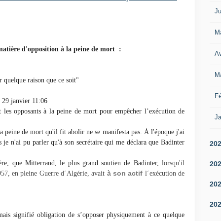
Ju
M
atière d'opposition à la peine de mort :
Av
M
r quelque raison que ce soit"
Fé
29 janvier 11:06
it les opposants à la peine de mort pour empêcher l’exécution de
Ja
peine de mort qu'il fit abolir ne se manifesta pas. À l'époque j'ai
s je n'ai pu parler qu'à son secrétaire qui me déclara que Badinter
20
re, que Mitterrand, le plus grand soutien de Badinter,
lorsqu'il
20
à son actif
57, en pleine Guerre d´Algérie,
avait
l´exécution de
20
20
amais signifié obligation de s’opposer physiquement à ce quelque