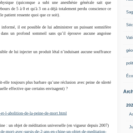
physique (quiconque a subi une anesthésie générale sait que
bours de 5 à 0 et qu'à 3 on a déjà totalement perdu conscience ce
Sag
e patient ressente quoi que ce soit).
Sécu
informé, il est possible de lui administrer un puissant somnifère
 dans un profond sommeil sans qu’il éprouve aucune angoisse
Vat
géo
ible de lui injecter un produit létal n’induisant aucune souffrance
poli
Éco
it-elle toujours plus barbare qu’une réclusion avec peine de sûreté
uelle effective que certains envisagent) ?
Arch
20
-et-l-abolition-de-la-peine-de-mort.html
A
ine : un objet de méditation universelle (en vigueur depuis 2007)
Ju
e-de-mort-avec-sursis-de-2-ans-en-chine-un-objet-de-meditation-