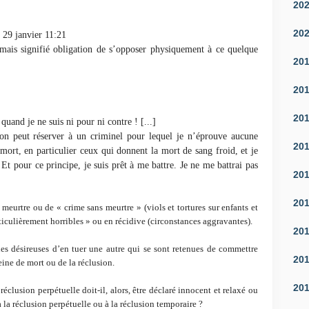
20
20
29 janvier 11:21
amais signifié obligation de s’opposer physiquement à ce quelque
20
20
20
quand je ne suis ni pour ni contre ! [...]
n peut réserver à un criminel pour lequel je n’éprouve aucune
20
ort, en particulier ceux qui donnent la mort de sang froid, et je
Et pour ce principe, je suis prêt à me battre. Je ne me battrai pas
20
20
eurtre ou de « crime sans meurtre » (viols et tortures sur enfants et
culièrement horribles » ou en récidive (circonstances aggravantes).
20
s désireuses d’en tuer une autre qui se sont retenues de commettre
20
peine de mort ou de la réclusion.
20
clusion perpétuelle doit-il, alors, être déclaré innocent et relaxé ou
a réclusion perpétuelle ou à la réclusion temporaire ?