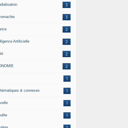
dialisation
3
romachie
3
ance
2
lligence Artificielle
2
té
2
ONOMIE
2
J
1
hématiques & connexes
1
velle
1
uête
1
raites
1