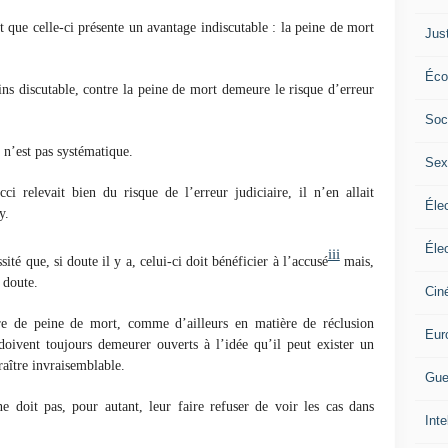
t que celle-ci présente un avantage indiscutable : la peine de mort
Jus
Éco
ins discutable, contre la peine de mort demeure le risque d’erreur
Soc
l n’est pas systématique.
Sex
i relevait bien du risque de l’erreur judiciaire, il n’en allait
Élec
y.
Élec
iii
ité que, si doute il y a, celui-ci doit bénéficier à l’accusé
mais,
 doute.
Cin
ère de peine de mort, comme d’ailleurs en matière de réclusion
Eur
doivent toujours demeurer ouverts à l’idée qu’il peut exister un
aître invraisemblable.
Gue
ne doit pas, pour autant, leur faire refuser de voir les cas dans
Inte