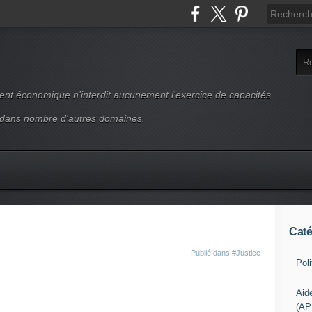
ment économique n'interdit aucunement l'exercice de capacités
 dans nombre d'autres domaines.
Caté
Publié dans
#Justice
Pol
Aid
(AP