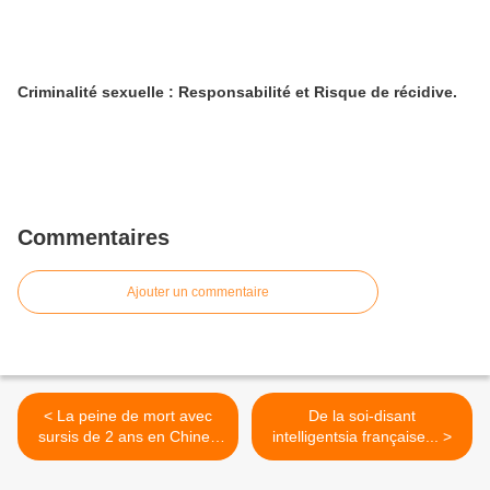
Criminalité sexuelle : Responsabilité et Risque de récidive.
Commentaires
Ajouter un commentaire
< La peine de mort avec
De la soi-disant
sursis de 2 ans en Chine :
intelligentsia française... >
un objet de méditation
universelle (en vigueur