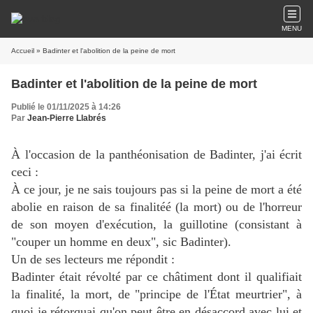
MENU
Accueil
» Badinter et l'abolition de la peine de mort
Badinter et l'abolition de la peine de mort
Publié le 01/11/2025 à 14:26
Par
Jean-Pierre Llabrés
À l'occasion de la panthéonisation de Badinter, j'ai écrit
ceci :
À ce jour, je ne sais toujours pas si la peine de mort a été
abolie en raison de sa finalitéé (la mort) ou de l'horreur
de son moyen d'exécution, la guillotine (consistant à
"couper un homme en deux", sic Badinter).
Un de ses lecteurs me répondit :
Badinter était révolté par ce châtiment dont il qualifiait
la finalité, la mort, de "principe de l'État meurtrier", à
quoi je rétorquai qu'on peut être en désaccord avec lui et