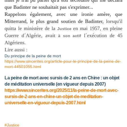
mais je n'ai pu parler qu'à son secrétaire qui me déclara
que Badinter ne souhaitait pas s'exprimer...
Rappelons également, avec une ironie amère, que
Mitterrand, le plus grand soutien de Badinter,
lorsqu'il
quitta le ministère de la
en mai 1957, en pleine
Justice
Guerre d´Algérie,
avait
l´exécution de 45
à son actif
Algériens.
Lire aussi :
Du principe de la peine de mort
https://www.sincerites.org/article-pour-le-principe-de-la-peine-de-
mort-44501055.html
La peine de mort avec sursis de 2 ans en Chine : un objet
de méditation universelle (en vigueur depuis 2007)
https://www.sincerites.org/2025/11/la-peine-de-mort-avec-
sursis-de-2-ans-en-chine-un-objet-de-meditation-
universelle-en-vigueur-depuis-2007.html
#Justice