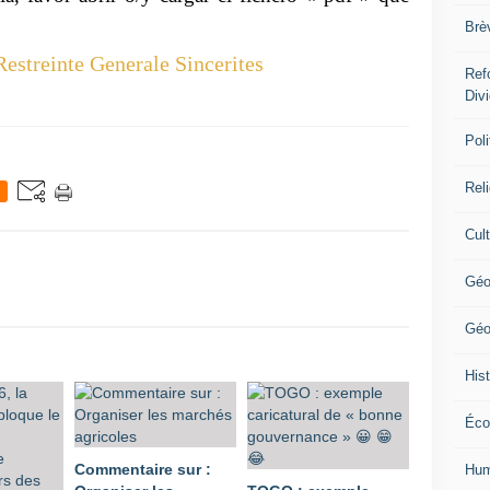
Brè
Restreinte Generale Sincerites
Ref
Div
Poli
Rel
Cul
Géo
Géo
Hist
Éco
Commentaire sur :
Hum