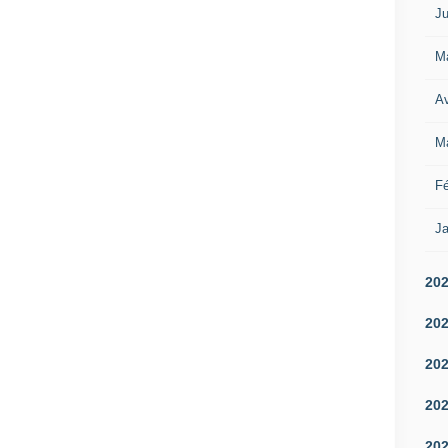
Ju
M
Av
M
Fé
Ja
20
20
20
20
20