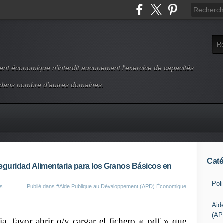
ment économique n'interdit aucunement l'exercice de capacités
 dans nombre d'autres domaines.
Caté
 Seguridad Alimentaria para los Granos Básicos en
Pol
és
Publié dans
#Aide Publique au Développement (APD) Économique
Aid
(AP
, favor abrir o/y cargar el fichero « pdf » que