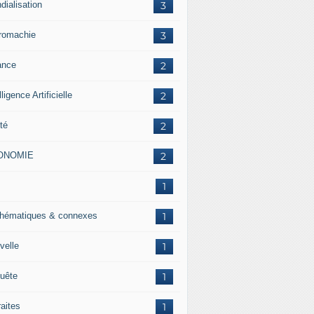
dialisation
3
romachie
3
ance
2
lligence Artificielle
2
té
2
ONOMIE
2
J
1
hématiques & connexes
1
velle
1
uête
1
raites
1