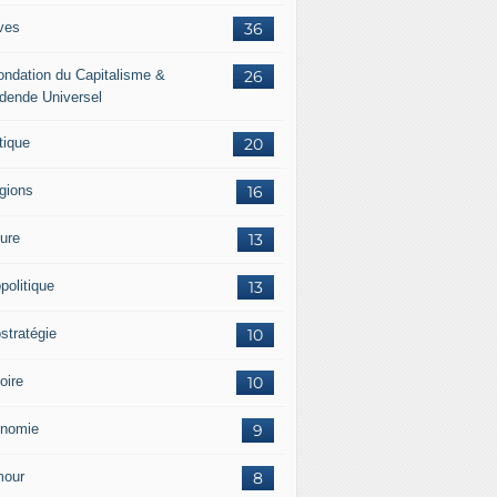
ves
36
ondation du Capitalisme &
26
idende Universel
tique
20
igions
16
ture
13
politique
13
stratégie
10
oire
10
nomie
9
our
8