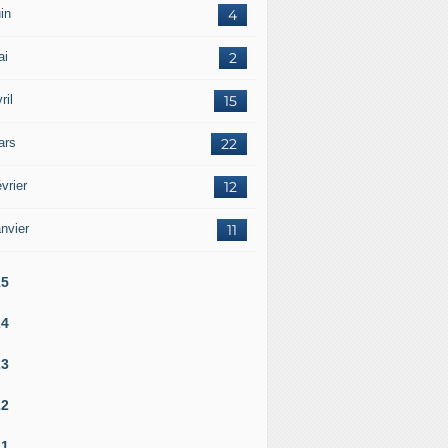
in
4
ai
2
ril
15
ars
22
vrier
12
nvier
11
25
24
23
22
21