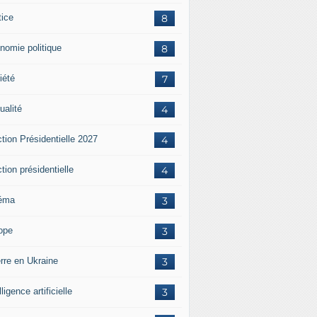
tice
8
nomie politique
8
iété
7
ualité
4
tion Présidentielle 2027
4
tion présidentielle
4
éma
3
ope
3
rre en Ukraine
3
lligence artificielle
3