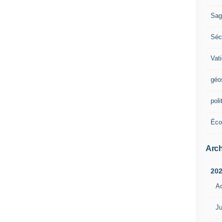
Sag
Sécu
Vat
géo
poli
Éco
Arch
20
A
Ju