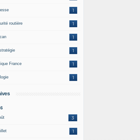
esse
1
rité routière
1
ican
1
stratégie
1
tique France
1
logie
1
ives
26
oût
3
illet
1