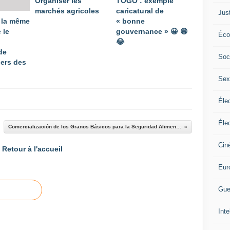
Organiser les
TOGO : exemple
marchés agricoles
caricatural de
Jus
 la même
« bonne
 le
gouvernance » 😀 😁​​​​​​​
Éco
😂
de
Soc
iers des
Sex
Élec
Élec
Comercialización de los Granos Básicos para la Seguridad Alimentaria de los Paises en Desarrollo
Cin
Retour à l'accueil
Eur
Gue
Inte