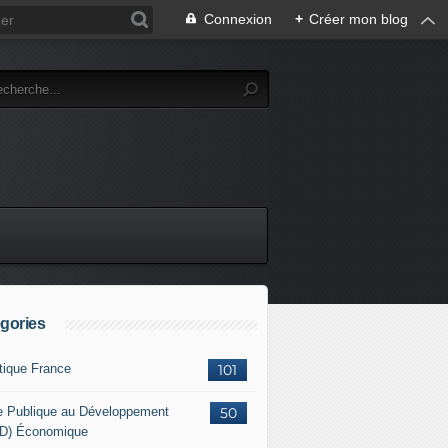
Connexion
+
Créer mon blog
gories
itique France
101
e Publique au Développement
50
D) Économique