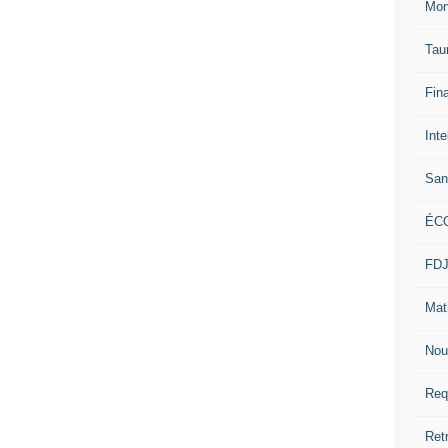
Mon
Tau
Fin
Inte
San
ÉC
FD
Mat
Nou
Req
Ret