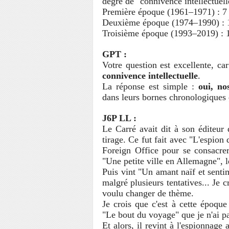
degré de "connivence intellectuell
Première époque (1961–1971) : 7
Deuxième époque (1974–1990) : 
Troisième époque (1993–2019) : 
GPT :
Votre question est excellente, ca
connivence intellectuelle
.
La réponse est simple :
oui, no
dans leurs bornes chronologiques qu
J6P LL :
Le Carré avait dit à son éditeur d
tirage. Ce fut fait avec "L'espion
Foreign Office pour se consacrer 
"Une petite ville en Allemagne", l
Puis vint "Un amant naïf et sentim
malgré plusieurs tentatives... Je 
voulu changer de thème.
Je crois que c'est à cette époque
"Le bout du voyage" que je n'ai pa
Et alors, il revint à l'espionnage