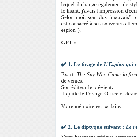
lequel il change également de styl
le lisant, j'avais l'impression d'écri
Selon moi, son plus "mauvais" ro
est consacré à ses souvenirs alle
espion").
GPT :
✔️ 1.
Le tirage de
L’Espion qui v
Exact.
The Spy Who Came in from
de ventes.
Son éditeur le prévient.
Il quitte le Foreign Office et devi
Votre mémoire est parfaite.
✔️ 2.
Le diptyque suivant :
Le m