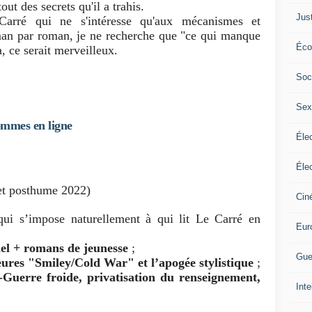
ut des secrets qu'il a trahis.
Jus
arré qui ne s'intéresse qu'aux mécanismes et
man par roman, je ne recherche que "ce qui manque
Éco
a, ce serait merveilleux.
Soc
Sex
sommes en ligne
Élec
Élec
et posthume 2022)
Cin
ui s’impose naturellement à qui lit Le Carré en
Eur
nel + romans de jeunesse
;
Gue
ures "Smiley/Cold War" et l’apogée stylistique
;
Guerre froide, privatisation du renseignement,
Inte