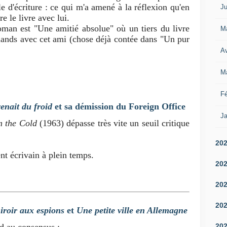
e d'écriture : ce qui m'a amené à la réflexion qu'en
Ju
re le livre avec lui.
man est "Une amitié absolue" où un tiers du livre
M
mands avec cet ami (chose déjà contée dans "Un pur
Av
M
Fé
enait du froid
et sa démission du Foreign Office
Ja
 the Cold
(1963) dépasse très vite un seuil critique
20
ent écrivain à plein temps.
20
20
20
iroir aux espions
et
Une petite ville en Allemagne
20