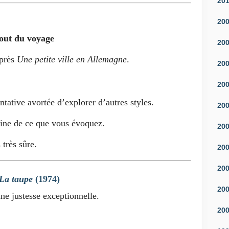
20
20
out du voyage
20
après
Une petite ville en Allemagne
.
20
20
ative avortée d’explorer d’autres styles.
20
aine de ce que vous évoquez.
20
très sûre.
20
20
La taupe
(1974)
20
une justesse exceptionnelle.
20