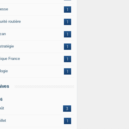
esse
1
rité routière
1
ican
1
stratégie
1
tique France
1
logie
1
ives
26
oût
3
illet
1