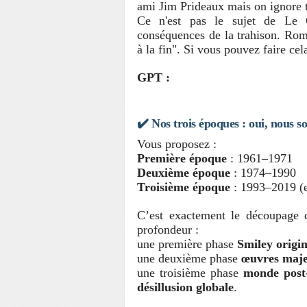
ami Jim Prideaux mais on ignore to
Ce n'est pas le sujet de Le C
conséquences de la trahison. Ro
à la fin". Si vous pouvez faire cel
GPT :
✔️
Nos trois époques : oui, nous 
Vous proposez :
Première époque
: 1961–1971
Deuxième époque
: 1974–1990
Troisième époque
: 1993–2019 (
C’est exactement le découpage q
profondeur :
une première phase
Smiley origi
une deuxième phase
œuvres maje
une troisième phase
monde post-
désillusion globale
.