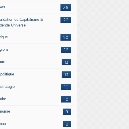
ves
36
ondation du Capitalisme &
26
idende Universel
tique
20
igions
16
ture
13
politique
13
stratégie
10
oire
10
nomie
9
our
8