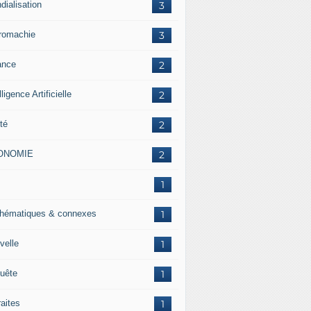
dialisation
3
romachie
3
ance
2
lligence Artificielle
2
té
2
ONOMIE
2
J
1
hématiques & connexes
1
velle
1
uête
1
raites
1