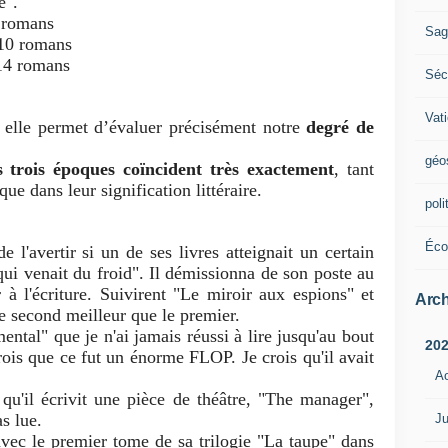
e".
 romans
Sag
10 romans
14 romans
Sécu
Vat
r elle permet d’évaluer précisément notre
degré de
géo
s trois époques coïncident très exactement
, tant
e dans leur signification littéraire.
poli
Éco
e l'avertir si un de ses livres atteignait un certain
 qui venait du froid". Il démissionna de son poste au
à l'écriture. Suivirent "Le miroir aux espions" et
Arch
e second meilleur que le premier.
ental" que je n'ai jamais réussi à lire jusqu'au bout
20
crois que ce fut un énorme FLOP. Je crois qu'il avait
A
 qu'il écrivit une pièce de théâtre, "The manager",
s lue.
Ju
 avec le premier tome de sa trilogie "La taupe" dans