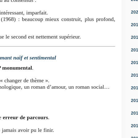
d au consensus :
intéressant, imparfait.
20
(1968) : beaucoup mieux construit, plus profond,
20
ue le second est nettement supérieur.
20
20
mant naïf et sentimental
20
P monumental
.
20
 « changer de thème ».
ychologique, un roman d’amour, un roman social…
20
20
20
ne
erreur de parcours
.
20
 jamais avoir pu le finir.