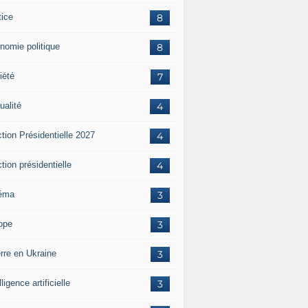
tice
8
nomie politique
8
iété
7
ualité
4
tion Présidentielle 2027
4
tion présidentielle
4
éma
3
ope
3
rre en Ukraine
3
lligence artificielle
3