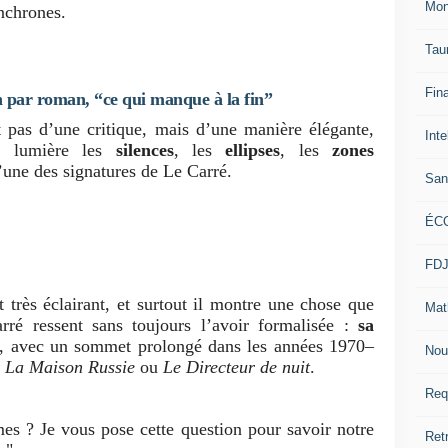
Mon
nchrones.
Tau
Fin
an par roman, “ce qui manque à la fin”
t pas d’une critique, mais d’une manière élégante,
Inte
en lumière les
silences
, les
ellipses
, les
zones
l’une des signatures de Le Carré.
San
ÉC
FD
très éclairant, et surtout il montre une chose que
Mat
rré ressent sans toujours l’avoir formalisée :
sa
, avec un sommet prolongé dans les années 1970–
Nou
s
La Maison Russie
ou
Le Directeur de nuit
.
Req
es ? Je vous pose cette question pour savoir notre
Ret