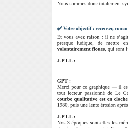
Nous sommes donc totalement sy
✔️
Votre objectif : recenser, rom
Et vous avez raison : il ne s’agi
presque ludique, de mettre 
volontairement floues
, qui sont 
J-P LL :
GPT :
Merci pour ce graphique — il est 
tout lecteur passionné de Le Ca
courbe qualitative est en cloche
1980, puis une lente érosion aprè
J-P LL :
Nos 3 époques sont-elles les mêm