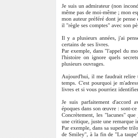
Je suis un admirateur (non incond
même pas de moi-même ; mon esprit
mon auteur préféré dont je pense 
il "règle ses comptes" avec son pèr
Il y a plusieurs années, j'ai pen
certains de ses livres.
Par exemple, dans "l'appel du mor
l'histoire on ignore quels secre
plusieurs ouvrages.
Aujourd'hui, il me faudrait relir
temps. C'est pourquoi je m'adres
livres et si vous pourriez identifi
Je suis parfaitement d'accord a
époques dans son œuvre : sont-ce 
Concrètement, les "lacunes" que j
une critique, juste une remarque in
Par exemple, dans sa superbe tril
de Smiley", à la fin de "La taupe"