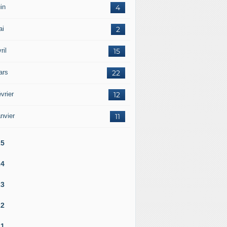
in
4
ai
2
ril
15
ars
22
vrier
12
nvier
11
25
24
23
22
21