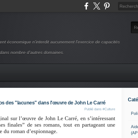
ment économique n'interdit aucunement l'exercice de capacités
 dans nombre d'autres domaines.
Caté
os des "lacunes" dans l'œuvre de John Le Carré
Publié dans
#Culture
Pol
ginal sur l’œuvre de John Le Carré, en s’intéressant
es finales” de ses romans, tout en partageant une
Aid
re du roman d’espionnage.
(AP