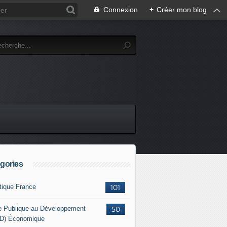
Connexion
+
Créer mon blog
gories
itique France
101
e Publique au Développement
50
D) Économique