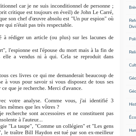
itionnel car je ne suis inconditionnel de personne ;
Brè
 critique est toujours en éveil) de John Le Carré,
que son chef d'œuvre absolu est "Un pur espion" où
Ref
e qui n'était pas très respectable.
Div
sé à rédiger un article (ou plus) sur les lacunes de
Poli
t", l'espionne est l'épouse du mort mais à la fin de
Rel
ts elle a vendus ni à qui. Cela se reproduit dans
Cul
e tous ces livres ce qui me demanderait beaucoup de
Géo
se à vous pour savoir si vous disposez de tous ses
er ce que je recherche. Merci d'avance.
Géo
vec votre analyse. Comme vous, j'ai identifié 3
Hist
les mêmes que les vôtres ?
e recherche sont accessoires et ne constituent pas
Éco
solente à l'auteur...
ogie "La taupe", "Comme un collégien" et "Les gens
Hum
, le traître Bill Haydon est tué par son ex-meilleur