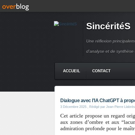
SincéritéS
Une réflexion principale
d'analyse et de synthèse
ACCUEIL
CONTACT
Dialogue avec l'IA ChatGPT à prop
3 Décembre 2025
, Rédigé par Jean-Pierre Llabrés
Cet article propose un regard ori
aux zones d’ombre et aux “lacun
admiration profonde pour le maît