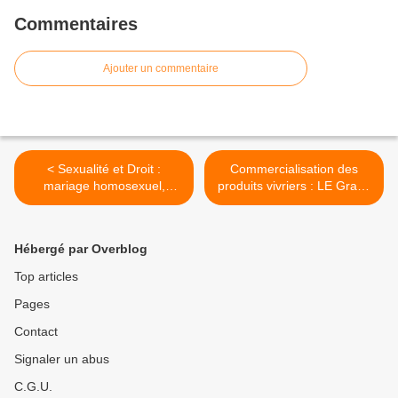
Commentaires
Ajouter un commentaire
< Sexualité et Droit :
Commercialisation des
mariage homosexuel,
produits vivriers : LE Grand
homo-parentalité (2 de 2)
Secret (de Polichinelle ?) ! >
Hébergé par Overblog
Top articles
Pages
Contact
Signaler un abus
C.G.U.