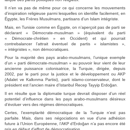
Il n’en va pas de même pour ce qui concerne les mouvements
d’inspiration religieuse parmi lesquelles on identifie facilement, en
Égypte, les Frères Musulmans, partisans d’un Islam intégriste.
Mais, en Tunisie comme en Égypte, on n’aperçoit pas de parti se
déclarant « Démocrate-musulman » (équivalent du parti
« Démocrate-chrétien » en Occident) et qui pourrait
contrebalancer l’attrait éventuel de partis « islamistes »,
« intégristes », non démocratiques.
Pour la majorité des pays arabo-musulmans, l’unique exemple
d’un « parti démocrate-musulman » au pouvoir leur vient de leur
ancienne puissance colonisatrice, la Turquie, dirigée, depuis
2002, par le parti pour la justice et le développement ou AKP
(Adalet ve Kalkınma Partisi), parti islamo-conservateur, dont le
président est l’ancien maire d’Istanbul Recep Tayyip Erdoğan.
Il en résulte que la diplomatie turque devrait disposer d’un réel
potentiel d’influence dans les pays arabo-musulmans désireux
d’évoluer vers des régimes démocratiques.
Certes, l’exemplarité démocratique de la Turquie n’est pas
parfaite. Mais, dans ses négociations en vue d’une adhésion
future à l’Union Européenne, l’AKP d’Erdoğan n’a pas encore été
pris en défaut d’effort de démocratisation.