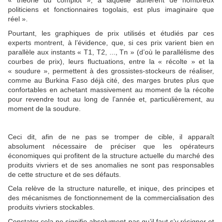
« théorie du complot », à laquelle adhèrent de nombreux
politiciens et fonctionnaires togolais, est plus imaginaire que
réel ».
Pourtant, les graphiques de prix utilisés et étudiés par ces
experts montrent, à l’évidence, que, si ces prix varient bien en
parallèle aux instants « T1, T2, ..., Tn » (d’où le parallélisme des
courbes de prix), leurs fluctuations, entre la « récolte » et la
« soudure », permettent à des grossistes-stockeurs de réaliser,
comme au Burkina Faso déjà cité, des marges brutes plus que
confortables en achetant massivement au moment de la récolte
pour revendre tout au long de l’année et, particulièrement, au
moment de la soudure.
Ceci dit, afin de ne pas se tromper de cible, il apparaît
absolument nécessaire de préciser que les opérateurs
économiques qui profitent de la structure actuelle du marché des
produits vivriers et de ses anomalies ne sont pas responsables
de cette structure et de ses défauts.
Cela relève de la structure naturelle, et inique, des principes et
des mécanismes de fonctionnement de la commercialisation des
produits vivriers stockables.
Constater cela ne signifie absolument pas qu’il faut s’y résigner et