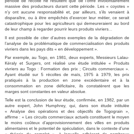
période de récolte ne résultent que de l’offre involontairement
massive des producteurs durant cette période. Les « coyotes »
n’y ont aucune responsabilité et, par ailleurs, s’ils venaient à
disparaître, ou à être empêchés d’exercer leur métier, ce serait
catastrophique pour les agriculteurs qui demeureraient au bord
de leur champ à regarder pourrir leurs produits vivriers...
Il est possible de citer d’autres exemples de la dégradation de
l’analyse de la problématique de commercialisation des produits
vivriers dans les pays dits « en développement ».
Par exemple, au Togo, en 1981, deux experts, Messieurs Lalau-
Kéraly et Surgers, ont réalisé une étude intitulée « Produits
vivriers au Togo : Formation des prix ; Circuits commerciaux ».
Ayant étudié sur 5 récoltes de maïs, 1975 à 1979, les prix
pratiqués à la production en zone excédentaire et à la
consommation en zone déficitaire, ils constatèrent que les
marges sont constantes en valeur absolue.
Telle est la conclusion de leur étude, confirmée, en 1982, par un
autre expert, John Humphrey, qui, dans son étude intitulée
« Analyse des opérations et des objectifs de Togograin »,
affirme : « Les circuits commerciaux actuels constituent le moyen
le moins coûteux d’approvisionnement des villes en produits
alimentaires et le potentiel de spéculation, dans le contexte d’une